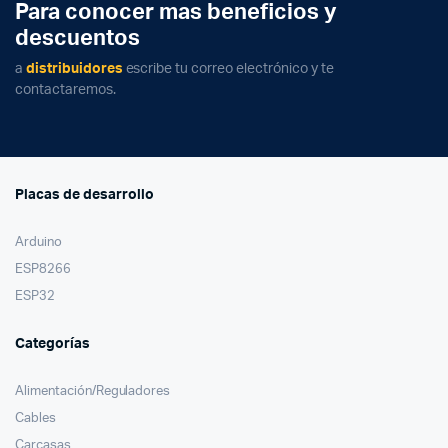
Para conocer mas beneficios y
descuentos
a
distribuidores
escribe tu correo electrónico y te
contactaremos.
Placas de desarrollo
Arduino
ESP8266
ESP32
Categorías
Alimentación/Reguladores
Cables
Carcasas