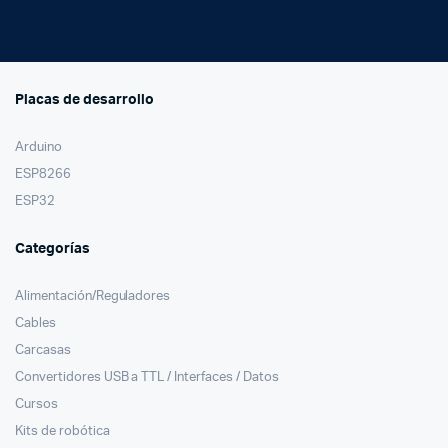
Placas de desarrollo
Arduino
ESP8266
ESP32
Categorías
Alimentación/Reguladores
Cables
Carcasas
Convertidores USB a TTL / Interfaces / Datos
Cursos
Kits de robótica