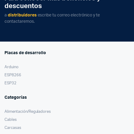
descuentos
a
distribuidores
escribe tu correo electrónico y te
contactaremos.
Placas de desarrollo
Arduino
ESP8266
ESP32
Categorías
Alimentación/Reguladores
Cables
Carcasas