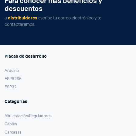
Para conocer mas beneficios y
descuentos
a
distribuidores
escribe tu correo electrónico y te
contactaremos.
Placas de desarrollo
Arduino
ESP8266
ESP32
Categorías
Alimentación/Reguladores
Cables
Carcasas