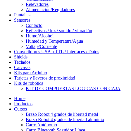
Relevadores
Alimentación/Reguladores
Pantallas
Sensores
Contacto
Reflectivos / luz / sonido / vibración
Humo/Alcohol
Humedad y Temperatura/Agua
Voltaje/Corriente
Convertidores USB a TTL / Interfaces / Datos
Shields
Teclados
Carcasas
Kits para Arduino
Tarjetas y llaveros de proximidad
Kits de robótica
KIT DE COMPUERTAS LOGICAS CON CAJA
Home
Productos
Cursos
Brazo Robot 4 grados de libertad metal
Brazo Robot 4 grados de libertad aluminio
Carro Autónomo
Carro Bluetooth Seguidor Línea