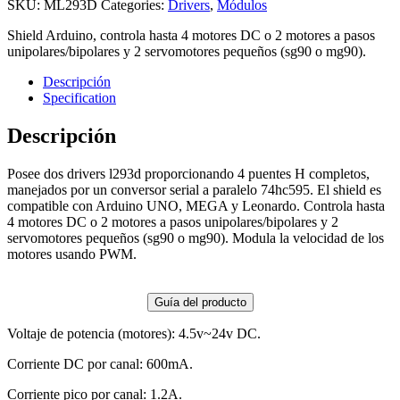
SKU:
ML293D
Categories:
Drivers
,
Módulos
Shield Arduino, controla hasta 4 motores DC o 2 motores a pasos
unipolares/bipolares y 2 servomotores pequeños (sg90 o mg90).
Descripción
Specification
Descripción
Posee dos drivers l293d proporcionando 4 puentes H completos,
manejados por un conversor serial a paralelo 74hc595. El shield es
compatible con Arduino UNO, MEGA y Leonardo. Controla hasta
4 motores DC o 2 motores a pasos unipolares/bipolares y 2
servomotores pequeños (sg90 o mg90). Modula la velocidad de los
motores usando PWM.
Guía del producto
Voltaje de potencia (motores): 4.5v~24v DC.
Corriente DC por canal: 600mA.
Corriente pico por canal: 1.2A.