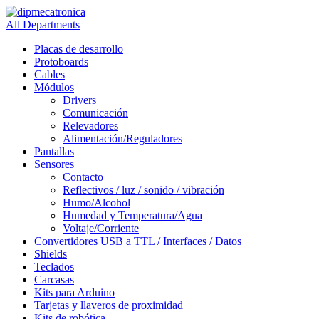
All Departments
Placas de desarrollo
Protoboards
Cables
Módulos
Drivers
Comunicación
Relevadores
Alimentación/Reguladores
Pantallas
Sensores
Contacto
Reflectivos / luz / sonido / vibración
Humo/Alcohol
Humedad y Temperatura/Agua
Voltaje/Corriente
Convertidores USB a TTL / Interfaces / Datos
Shields
Teclados
Carcasas
Kits para Arduino
Tarjetas y llaveros de proximidad
Kits de robótica