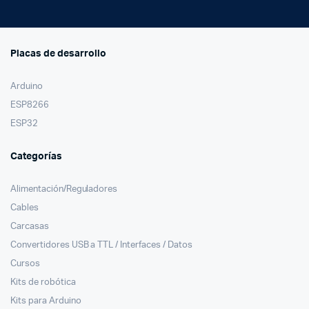
Placas de desarrollo
Arduino
ESP8266
ESP32
Categorías
Alimentación/Reguladores
Cables
Carcasas
Convertidores USB a TTL / Interfaces / Datos
Cursos
Kits de robótica
Kits para Arduino