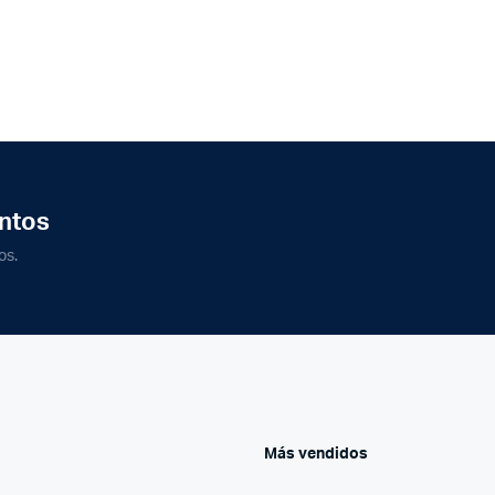
ntos
os.
Más vendidos