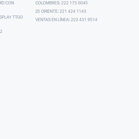
MD CON
COLOMBRES: 222 175 0045
25 ORIENTE: 221 424 1143
SPLAY TTGO
VENTAS EN LÍNEA: 222 431 9514
02