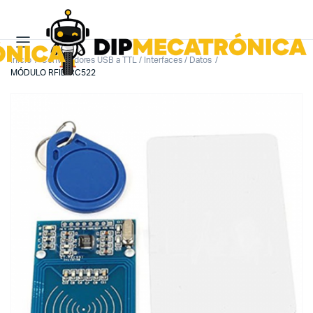
Inicio
Convertidores USB a TTL / Interfaces / Datos
MÓDULO RFID RC522