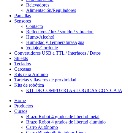
Relevadores
Alimentación/Reguladores
Pantallas
Sensores
Contacto
Reflectivos / luz / sonido / vibración
Humo/Alcohol
Humedad y Temperatura/Agua
Voltaje/Corriente
Convertidores USB a TTL / Interfaces / Datos
Shields
Teclados
Carcasas
Kits para Arduino
Tarjetas y llaveros de proximidad
Kits de robótica
KIT DE COMPUERTAS LOGICAS CON CAJA
Home
Productos
Cursos
Brazo Robot 4 grados de libertad metal
Brazo Robot 4 grados de libertad aluminio
Carro Autónomo
Carro Bluetooth Seguidor Línea