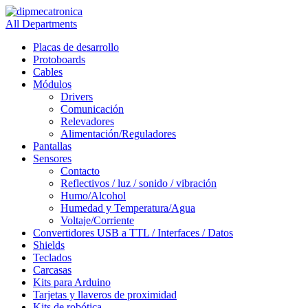
All Departments
Placas de desarrollo
Protoboards
Cables
Módulos
Drivers
Comunicación
Relevadores
Alimentación/Reguladores
Pantallas
Sensores
Contacto
Reflectivos / luz / sonido / vibración
Humo/Alcohol
Humedad y Temperatura/Agua
Voltaje/Corriente
Convertidores USB a TTL / Interfaces / Datos
Shields
Teclados
Carcasas
Kits para Arduino
Tarjetas y llaveros de proximidad
Kits de robótica