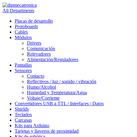
All Departments
Placas de desarrollo
Protoboards
Cables
Módulos
Drivers
Comunicación
Relevadores
Alimentación/Reguladores
Pantallas
Sensores
Contacto
Reflectivos / luz / sonido / vibración
Humo/Alcohol
Humedad y Temperatura/Agua
Voltaje/Corriente
Convertidores USB a TTL / Interfaces / Datos
Shields
Teclados
Carcasas
Kits para Arduino
Tarjetas y llaveros de proximidad
Kits de robótica