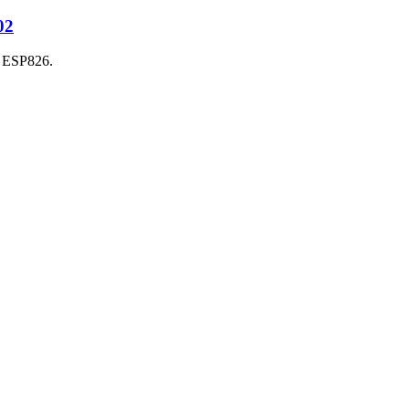
02
U ESP826.