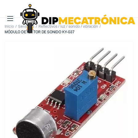
Inicio
Sensores
Reflectivos / luz / sonido / vibración
MÓDULO DETECTOR DE SONIDO KY-037