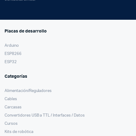
Placas de desarrollo
Arduino
ESP8266
ESP32
Categorías
Alimentación/Reguladores
Cables
Carcasas
Convertidores USB a TTL / Interfaces / Datos
Cursos
Kits de robótica