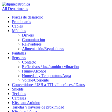
All Departments
Placas de desarrollo
Protoboards
Cables
Módulos
Drivers
Comunicación
Relevadores
Alimentación/Reguladores
Pantallas
Sensores
Contacto
Reflectivos / luz / sonido / vibración
Humo/Alcohol
Humedad y Temperatura/Agua
Voltaje/Corriente
Convertidores USB a TTL / Interfaces / Datos
Shields
Teclados
Carcasas
Kits para Arduino
Tarjetas y llaveros de proximidad
Kits de robótica