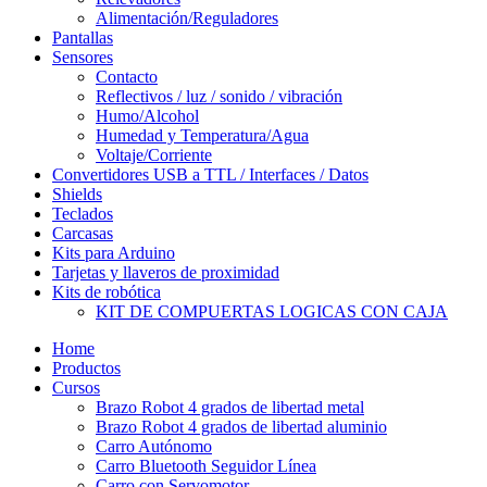
Alimentación/Reguladores
Pantallas
Sensores
Contacto
Reflectivos / luz / sonido / vibración
Humo/Alcohol
Humedad y Temperatura/Agua
Voltaje/Corriente
Convertidores USB a TTL / Interfaces / Datos
Shields
Teclados
Carcasas
Kits para Arduino
Tarjetas y llaveros de proximidad
Kits de robótica
KIT DE COMPUERTAS LOGICAS CON CAJA
Home
Productos
Cursos
Brazo Robot 4 grados de libertad metal
Brazo Robot 4 grados de libertad aluminio
Carro Autónomo
Carro Bluetooth Seguidor Línea
Carro con Servomotor