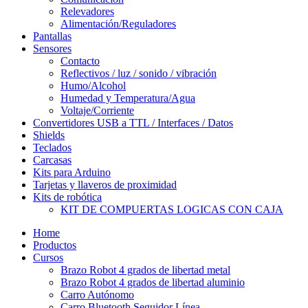
Relevadores
Alimentación/Reguladores
Pantallas
Sensores
Contacto
Reflectivos / luz / sonido / vibración
Humo/Alcohol
Humedad y Temperatura/Agua
Voltaje/Corriente
Convertidores USB a TTL / Interfaces / Datos
Shields
Teclados
Carcasas
Kits para Arduino
Tarjetas y llaveros de proximidad
Kits de robótica
KIT DE COMPUERTAS LOGICAS CON CAJA
Home
Productos
Cursos
Brazo Robot 4 grados de libertad metal
Brazo Robot 4 grados de libertad aluminio
Carro Autónomo
Carro Bluetooth Seguidor Línea