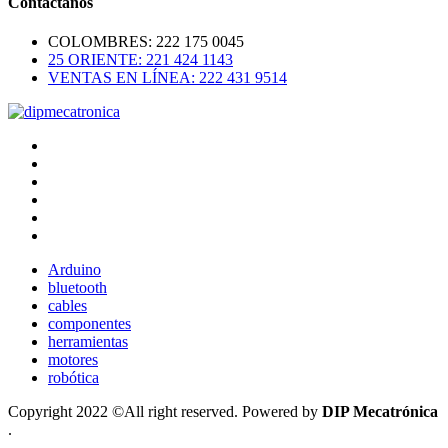
Contactanos
COLOMBRES: 222 175 0045
25 ORIENTE: 221 424 1143
VENTAS EN LÍNEA: 222 431 9514
Arduino
bluetooth
cables
componentes
herramientas
motores
robótica
Copyright 2022 ©All right reserved. Powered by
DIP Mecatrónica
.