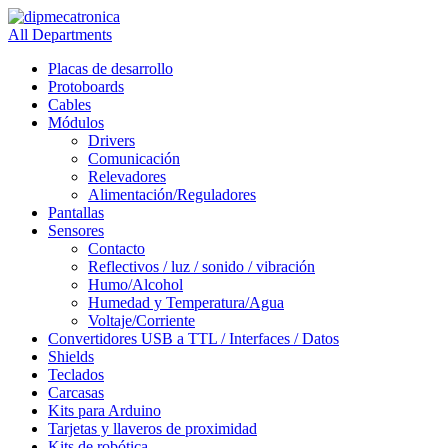
All Departments
Placas de desarrollo
Protoboards
Cables
Módulos
Drivers
Comunicación
Relevadores
Alimentación/Reguladores
Pantallas
Sensores
Contacto
Reflectivos / luz / sonido / vibración
Humo/Alcohol
Humedad y Temperatura/Agua
Voltaje/Corriente
Convertidores USB a TTL / Interfaces / Datos
Shields
Teclados
Carcasas
Kits para Arduino
Tarjetas y llaveros de proximidad
Kits de robótica