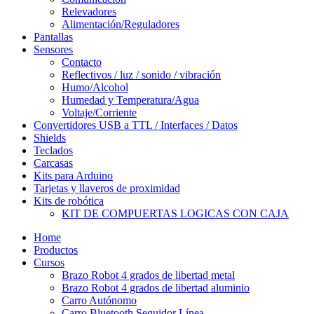
Relevadores
Alimentación/Reguladores
Pantallas
Sensores
Contacto
Reflectivos / luz / sonido / vibración
Humo/Alcohol
Humedad y Temperatura/Agua
Voltaje/Corriente
Convertidores USB a TTL / Interfaces / Datos
Shields
Teclados
Carcasas
Kits para Arduino
Tarjetas y llaveros de proximidad
Kits de robótica
KIT DE COMPUERTAS LOGICAS CON CAJA
Home
Productos
Cursos
Brazo Robot 4 grados de libertad metal
Brazo Robot 4 grados de libertad aluminio
Carro Autónomo
Carro Bluetooth Seguidor Línea