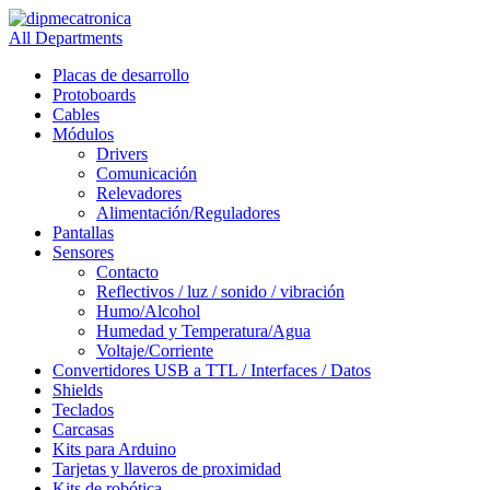
All Departments
Placas de desarrollo
Protoboards
Cables
Módulos
Drivers
Comunicación
Relevadores
Alimentación/Reguladores
Pantallas
Sensores
Contacto
Reflectivos / luz / sonido / vibración
Humo/Alcohol
Humedad y Temperatura/Agua
Voltaje/Corriente
Convertidores USB a TTL / Interfaces / Datos
Shields
Teclados
Carcasas
Kits para Arduino
Tarjetas y llaveros de proximidad
Kits de robótica