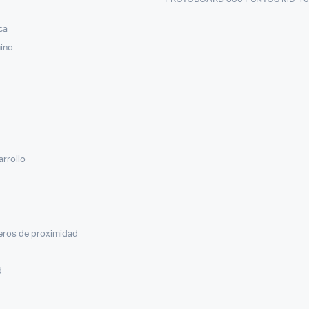
ca
uino
arrollo
veros de proximidad
d