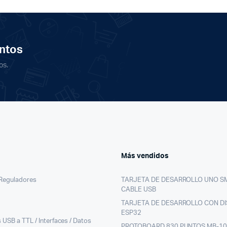
ntos
os.
Más vendidos
/Reguladores
TARJETA DE DESARROLLO UNO S
CABLE USB
TARJETA DE DESARROLLO CON DI
ESP32
 USB a TTL / Interfaces / Datos
PROTOBOARD 830 PUNTOS MB-1