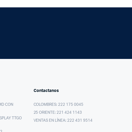
Contactanos
MD CON
COLOMBRES: 222 175 0045
25 ORIENTE: 221 424 1143
SPLAY TTGO
VENTAS EN LÍNEA: 222 431 9514
02