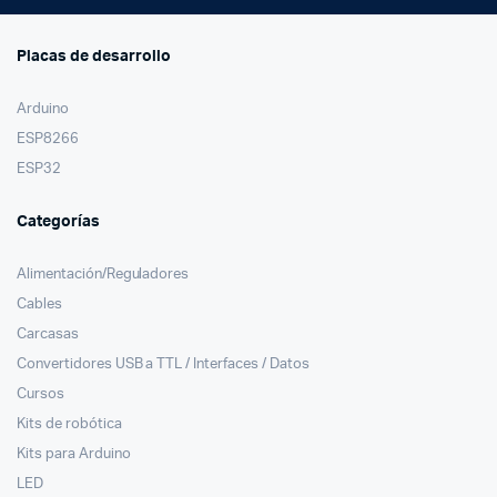
Placas de desarrollo
Arduino
ESP8266
ESP32
Categorías
Alimentación/Reguladores
Cables
Carcasas
Convertidores USB a TTL / Interfaces / Datos
Cursos
Kits de robótica
Kits para Arduino
LED