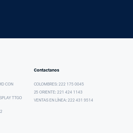
Contactanos
MD CON
COLOMBRES: 222 175 0045
25 ORIENTE: 221 424 1143
SPLAY TTGO
VENTAS EN LÍNEA: 222 431 9514
02