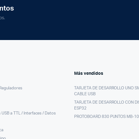
ntos
os.
Más vendidos
/Reguladores
TARJETA DE DESARROLLO UNO S
CABLE USB
TARJETA DE DESARROLLO CON DI
ESP32
 USB a TTL / Interfaces / Datos
PROTOBOARD 830 PUNTOS MB-1
ca
uino