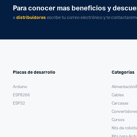
Para conocer mas beneficios y descue
a
distribuidores
escribe tu correo electrónico y te contactarem
Placas de desarrollo
Categorías
Arduino
Alimentación
ESP8266
Cables
ESP32
Carcasas
Convertidores
Cursos
Kits de robóti
Kits para Ard