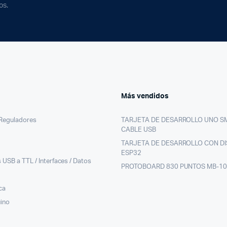
os.
Más vendidos
/Reguladores
TARJETA DE DESARROLLO UNO S
CABLE USB
TARJETA DE DESARROLLO CON DI
ESP32
 USB a TTL / Interfaces / Datos
PROTOBOARD 830 PUNTOS MB-1
ca
uino