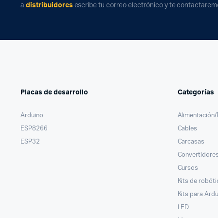
a
distribuidores
escribe tu correo electrónico y te contactarem
Placas de desarrollo
Categorías
Arduino
Alimentación
ESP8266
Cables
ESP32
Carcasas
Convertidores
Cursos
Kits de robóti
Kits para Ard
LED