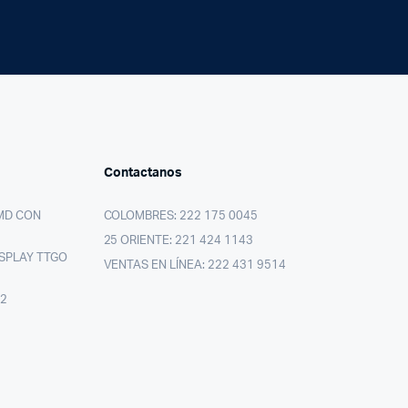
Contactanos
MD CON
COLOMBRES: 222 175 0045
25 ORIENTE: 221 424 1143
SPLAY TTGO
VENTAS EN LÍNEA: 222 431 9514
02