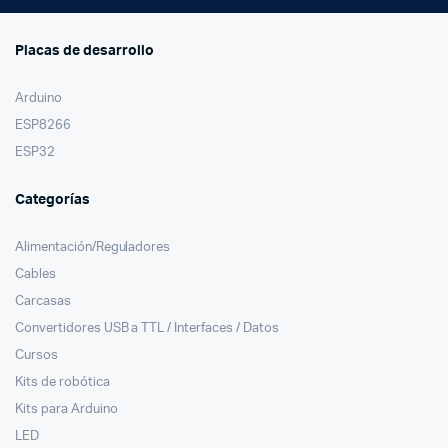
Placas de desarrollo
Arduino
ESP8266
ESP32
Categorías
Alimentación/Reguladores
Cables
Carcasas
Convertidores USB a TTL / Interfaces / Datos
Cursos
Kits de robótica
Kits para Arduino
LED