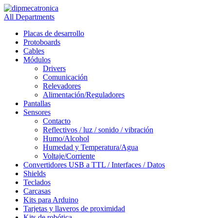
All Departments
Placas de desarrollo
Protoboards
Cables
Módulos
Drivers
Comunicación
Relevadores
Alimentación/Reguladores
Pantallas
Sensores
Contacto
Reflectivos / luz / sonido / vibración
Humo/Alcohol
Humedad y Temperatura/Agua
Voltaje/Corriente
Convertidores USB a TTL / Interfaces / Datos
Shields
Teclados
Carcasas
Kits para Arduino
Tarjetas y llaveros de proximidad
Kits de robótica