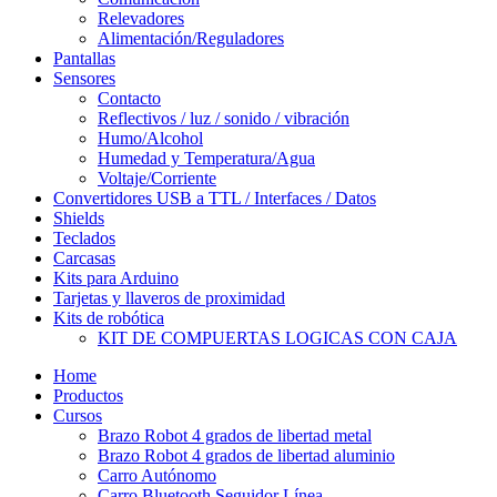
Relevadores
Alimentación/Reguladores
Pantallas
Sensores
Contacto
Reflectivos / luz / sonido / vibración
Humo/Alcohol
Humedad y Temperatura/Agua
Voltaje/Corriente
Convertidores USB a TTL / Interfaces / Datos
Shields
Teclados
Carcasas
Kits para Arduino
Tarjetas y llaveros de proximidad
Kits de robótica
KIT DE COMPUERTAS LOGICAS CON CAJA
Home
Productos
Cursos
Brazo Robot 4 grados de libertad metal
Brazo Robot 4 grados de libertad aluminio
Carro Autónomo
Carro Bluetooth Seguidor Línea