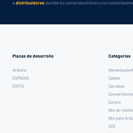
a
distribuidores
escribe tu correo electrónico y te contactarem
Placas de desarrollo
Categorías
Arduino
Alimentación
ESP8266
Cables
ESP32
Carcasas
Convertidores
Cursos
Kits de robóti
Kits para Ard
LED