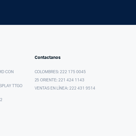
Contactanos
MD CON
COLOMBRES: 222 175 0045
25 ORIENTE: 221 424 1143
SPLAY TTGO
VENTAS EN LÍNEA: 222 431 9514
02