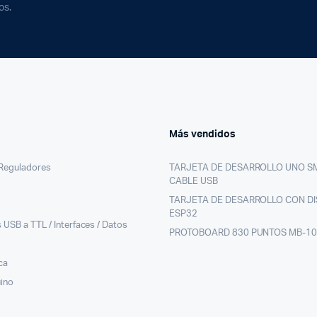
os.
Más vendidos
/Reguladores
TARJETA DE DESARROLLO UNO S
CABLE USB
TARJETA DE DESARROLLO CON DI
ESP32
 USB a TTL / Interfaces / Datos
PROTOBOARD 830 PUNTOS MB-1
ca
uino