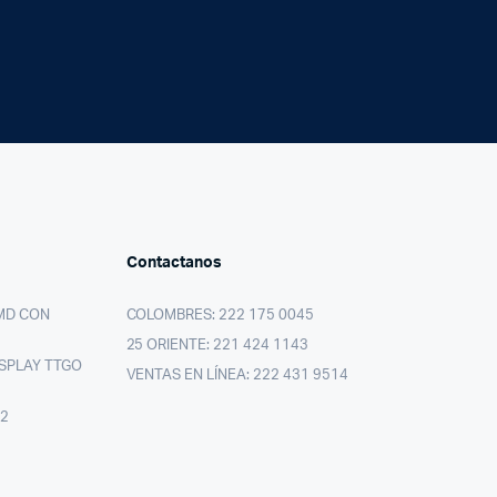
Contactanos
MD CON
COLOMBRES: 222 175 0045
25 ORIENTE: 221 424 1143
SPLAY TTGO
VENTAS EN LÍNEA: 222 431 9514
02