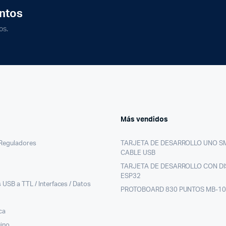
ntos
os.
Más vendidos
/Reguladores
TARJETA DE DESARROLLO UNO S
CABLE USB
TARJETA DE DESARROLLO CON DI
ESP32
 USB a TTL / Interfaces / Datos
PROTOBOARD 830 PUNTOS MB-1
ca
uino