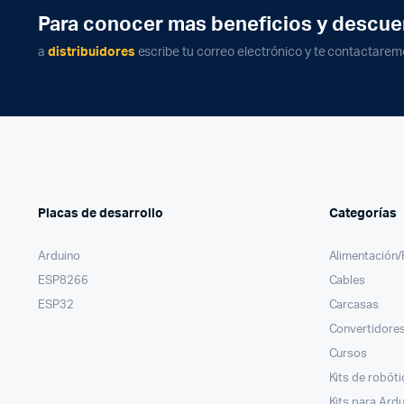
Para conocer mas beneficios y descue
a
distribuidores
escribe tu correo electrónico y te contactarem
Placas de desarrollo
Categorías
Arduino
Alimentación
ESP8266
Cables
ESP32
Carcasas
Convertidores
Cursos
Kits de robóti
Kits para Ard