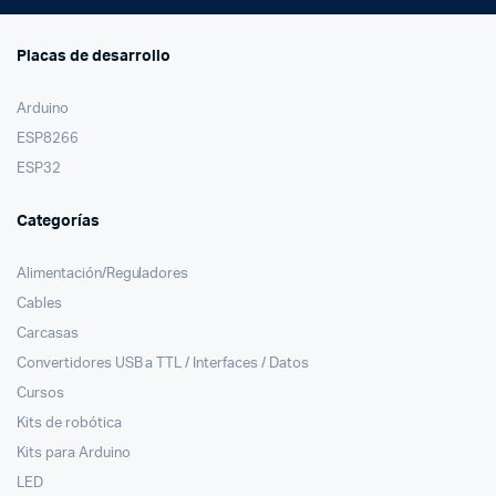
Placas de desarrollo
Arduino
ESP8266
ESP32
Categorías
Alimentación/Reguladores
Cables
Carcasas
Convertidores USB a TTL / Interfaces / Datos
Cursos
Kits de robótica
Kits para Arduino
LED