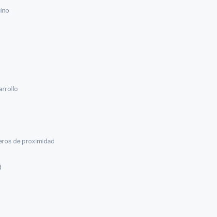
uino
arrollo
veros de proximidad
d