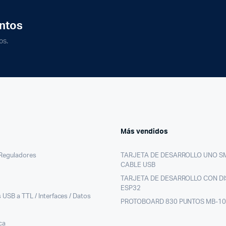
ntos
os.
Más vendidos
/Reguladores
TARJETA DE DESARROLLO UNO S
CABLE USB
TARJETA DE DESARROLLO CON DI
ESP32
 USB a TTL / Interfaces / Datos
PROTOBOARD 830 PUNTOS MB-1
ca