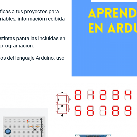
aficas a tus proyectos para
riables, información recibida
tintas pantallas incluidas en
 su programación.
os del lenguaje Arduino, uso