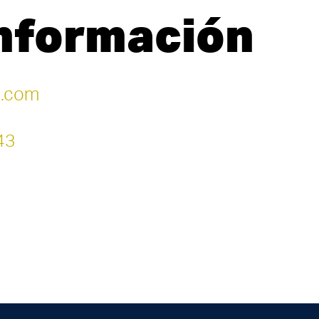
información
l.com
43