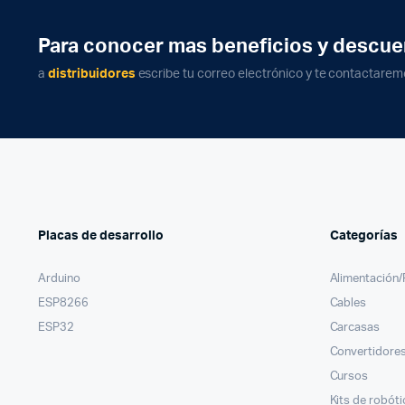
Para conocer mas beneficios y descue
a
distribuidores
escribe tu correo electrónico y te contactarem
Placas de desarrollo
Categorías
Arduino
Alimentación
ESP8266
Cables
ESP32
Carcasas
Convertidores
Cursos
Kits de robóti